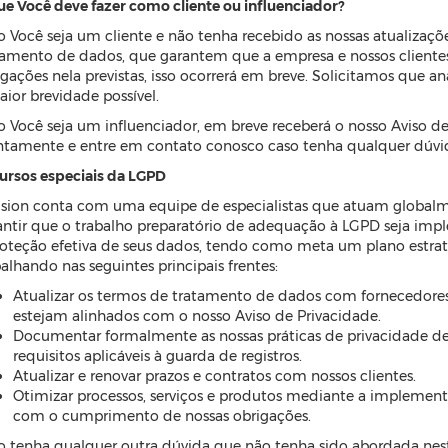
ue Você deve fazer como cliente ou influenciador?
o Você seja um cliente e não tenha recebido as nossas atualizaçõe
tamento de dados, que garantem que a empresa e nossos cliente
igações nela previstas, isso ocorrerá em breve. Solicitamos que
aior brevidade possível.
o Você seja um influenciador, em breve receberá o nosso Aviso d
ntamente e entre em contato conosco caso tenha qualquer dúvi
ursos especiais da LGPD
ision conta com uma equipe de especialistas que atuam globalme
antir que o trabalho preparatório de adequação à LGPD seja i
roteção efetiva de seus dados, tendo como meta um plano estrat
alhando nas seguintes principais frentes:
Atualizar os termos de tratamento de dados com fornecedores,
estejam alinhados com o nosso Aviso de Privacidade.
Documentar formalmente as nossas práticas de privacidade de
requisitos aplicáveis à guarda de registros.
Atualizar e renovar prazos e contratos com nossos clientes.
Otimizar processos, serviços e produtos mediante a implemen
com o cumprimento de nossas obrigações.
o tenha qualquer outra dúvida que não tenha sido abordada nest