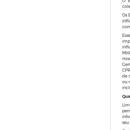
O “
col
Os 
inf
com
Ess
impr
inf
Míd
nos
Gen
CPR
de 
ou 
inc
Qua
Lim
per
inf
seu