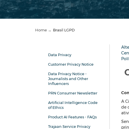
Home →
Brasil LGPD
Alt
Cen
Data Privacy
Pol
Customer Privacy Notice
C
Data Privacy Notice -
Journalists and Other
Influencers
Com
PRN Consumer Newsletter
A C
Artificial Intelligence Code
de 
of Ethics
ativ
Product AI Features - FAQs
Sen
Trajaan Service Privacy
pri