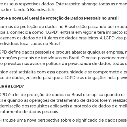
re os seus respectivos dados. Este respeito abrange todas as organ
 se limitando à Brandwatch.
on e a nova Lei Geral de Proteção de Dados Pessoais no Brasil
normas de proteção de dados no Brasil estão passando por mudan
soais, conhecida como “LGPD”, entrará em vigor e terá impacto s
zenam os dados de titulares de dados brasileiros. A LGPD visa pro
ndivíduos localizados no Brasil.
GPD define dados pessoais e procura abarcar qualquer empresa, m
ormações pessoais de indivíduos no Brasil. O nosso posicionament
o previstos nos avisos e política de privacidade de dados, todos c
ision está satisfeita com essa oportunidade e se compromete a pr
co de dados, zelando para que a LGPD e as obrigações nela prev
ue é a LGPD?
GPD é a lei de proteção de dados no Brasil e se aplica quando os 
sil e quando as operações de tratamento de dados forem realizadas
ernização dos requisitos aplicáveis à proteção de dados e a mel
tratamento de dados pessoais.
ei trouxe uma nova perspectiva sobre o significado de dados pess