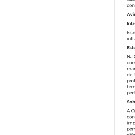
con
Avi
Int
Est
inf
Est
Na 
com
man
de 
pro
tem
pedi
Sob
A C
con
imp
per