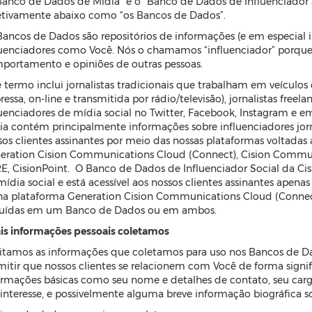
Banco de Dados de Mídia” e o “Banco de Dados de Influenciador
etivamente abaixo como “os Bancos de Dados”.
Bancos de Dados são repositórios de informações (e em especial i
luenciadores como Você. Nós o chamamos “influenciador” porque
portamento e opiniões de outras pessoas.
e termo inclui jornalistas tradicionais que trabalham em veícul
essa, on-line e transmitida por rádio/televisão), jornalistas freel
luenciadores de mídia social no Twitter, Facebook, Instagram e 
ia contém principalmente informações sobre influenciadores jorna
sos clientes assinantes por meio das nossas plataformas voltadas 
eration Cision Communications Cloud (Connect), Cision Commu
E, CisionPoint. O Banco de Dados de Influenciador Social da Ci
mídia social e está acessível aos nossos clientes assinantes apen
na plataforma Generation Cision Communications Cloud (Connect
luídas em um Banco de Dados ou em ambos.
is informações pessoais coletamos
itamos as informações que coletamos para uso nos Bancos de 
mitir que nossos clientes se relacionem com Você de forma signif
ormações básicas como seu nome e detalhes de contato, seu cargo,
 interesse, e possivelmente alguma breve informação biográfica sob