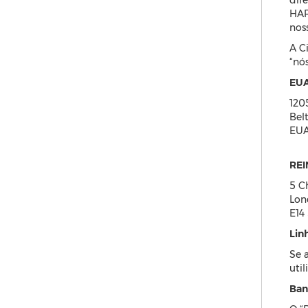
dif
HAR
nos
A C
“nó
EU
120
Bel
EU
REI
5 Ch
Lon
E14
Linh
Se 
uti
Ban