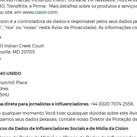
erentes marcas, incluindo Cision, Gorkana, PR Newswire, Hors Ant
O, TrendKite, e Prime. Mais detalhes sobre os produtos e servi
so site, em
www.cision.com
.
ision é a controladora de dados e responsável pelos seus dados 
s”, “nos” ou “nosso” neste Aviso de Privacidade). As informações c
A
51 Indian Creek Court
tsville, MD 20705
A
NO UNIDO
urchill Place
dres
 5HU
a direta para jornalistas e influenciadores:
+44 (0)20 7074 2556
a qualquer momento Você tiver quaisquer dúvidas sobre este Avi
lizamos seus dados pessoais, contate nosso Diretor de Proteção 
cos de Dados de Influenciadores Sociais e de Mídia da Cision