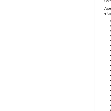
Os 
Ape
e t