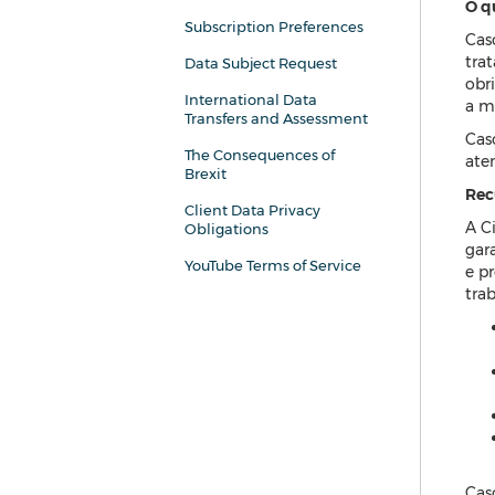
O q
Subscription Preferences
Cas
tra
Data Subject Request
obr
International Data
a m
Transfers and Assessment
Cas
The Consequences of
ate
Brexit
Rec
Client Data Privacy
A C
Obligations
gar
YouTube Terms of Service
e p
trab
Cas