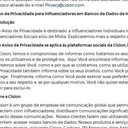
osco através do e-mail
Privacy@cision.com
.
so de Privacidade para influenciadores em Bancos de Dados de In
rodução
e Aviso de Privacidade é destinado a influenciadores individuais
luenciadores Sociais e/ou de Mídia. Explicaremos mais a respeito
e Aviso de Privacidade se aplica às plataformas sociais da Cision
Cision, temos o compromisso de informar como tratamos os seus 
o os utilizamos e de protegê-los. Aqui Você encontrará informa
temos sobre Você, como e por que as coletamos, como as utili
Privacidade também informa sobre os seus direitos, como Você pod
tege. Finalmente, informa como Você pode exercer suas preferên
os a seu respeito e, se por qualquer motivo, Você não quiser e
r para exclui-lo.
re a Cision
ision é um grupo de empresas de comunicação global que permite
ectem com influenciadores; distribuam comunicações significati
acto dessas comunicações. Nossos clientes fazem isso utilizando
mitem acessar nossos bancos de dados. Nossos produtos e serviç