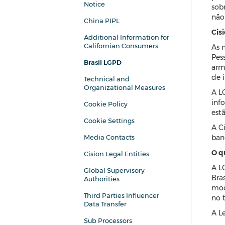
Notice
sob
não
China PIPL
Cisi
Additional Information for
Californian Consumers
As 
Pes
Brasil LGPD
arma
de i
Technical and
Organizational Measures
A L
inf
Cookie Policy
estã
Cookie Settings
A C
Media Contacts
ban
O q
Cision Legal Entities
A L
Global Supervisory
Bra
Authorities
mod
Third Parties Influencer
no 
Data Transfer
A L
Sub Processors